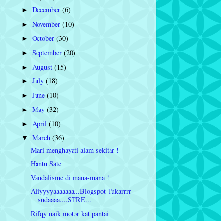
December
(6)
►
November
(10)
►
October
(30)
►
September
(20)
►
August
(15)
►
July
(18)
►
June
(10)
►
May
(32)
►
April
(10)
►
March
(36)
▼
Mari menghayati alam sekitar !
Hantu Sate
Vandalisme di mana-mana !
Aiiyyyyaaaaaaa...Blogspot Tukarrrr
sudaaaa....STRE...
Rifqy naik motor kat pantai