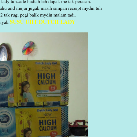
 lady tuh..ade hadiah leh dapat. me tak perasan.
tahu and mujur jugak masih simpan receipt mydin tuh
 tak rugi pegi balik mydin malam tadi.
SUSU UHT DUTCH LADY
anyak