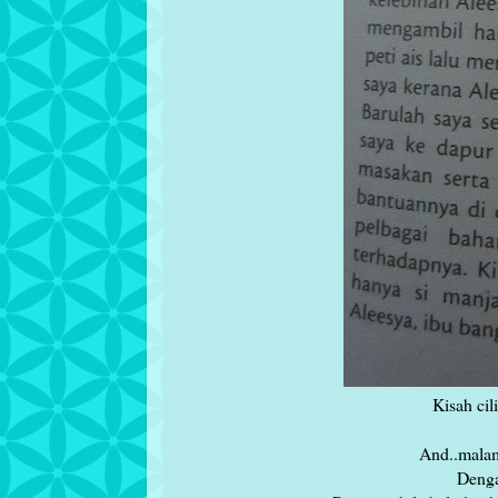
Kisah cili
And..malam
Denga