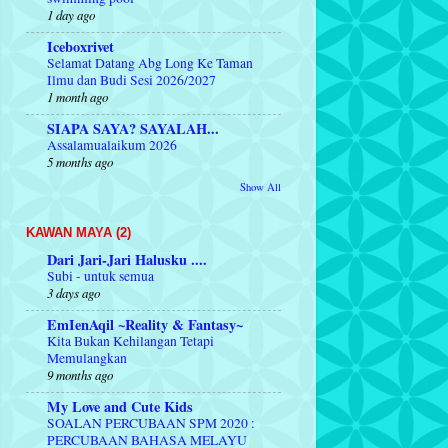
1 day ago
Iceboxrivet
Selamat Datang Abg Long Ke Taman
Ilmu dan Budi Sesi 2026/2027
1 month ago
SIAPA SAYA? SAYALAH...
Assalamualaikum 2026
5 months ago
Show All
KAWAN MAYA (2)
Dari Jari-Jari Halusku ....
Subi - untuk semua
3 days ago
EmIenAqil ~Reality & Fantasy~
Kita Bukan Kehilangan Tetapi
Memulangkan
9 months ago
My Love and Cute Kids
SOALAN PERCUBAAN SPM 2020 :
PERCUBAAN BAHASA MELAYU