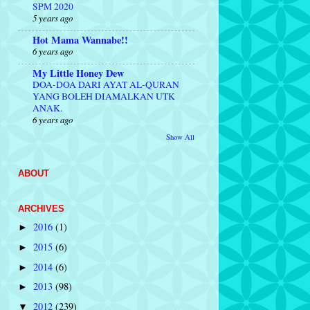
SPM 2020
5 years ago
Hot Mama Wannabe!!
6 years ago
My Little Honey Dew
DOA-DOA DARI AYAT AL-QURAN
YANG BOLEH DIAMALKAN UTK
ANAK.
6 years ago
Show All
ABOUT
ARCHIVES
2016
(1)
►
2015
(6)
►
2014
(6)
►
2013
(98)
►
2012
(239)
▼