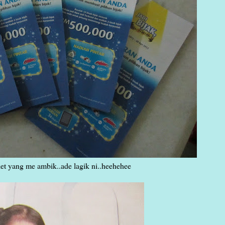
et yang me ambik..ade lagik ni..heehehee