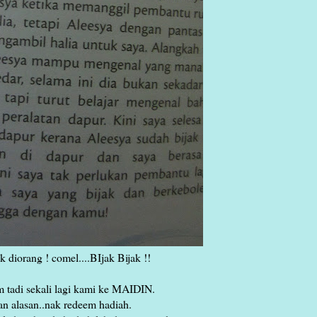
k diorang ! comel....BIjak Bijak !!
 tadi sekali lagi kami ke MAIDIN.
n alasan..nak redeem hadiah.