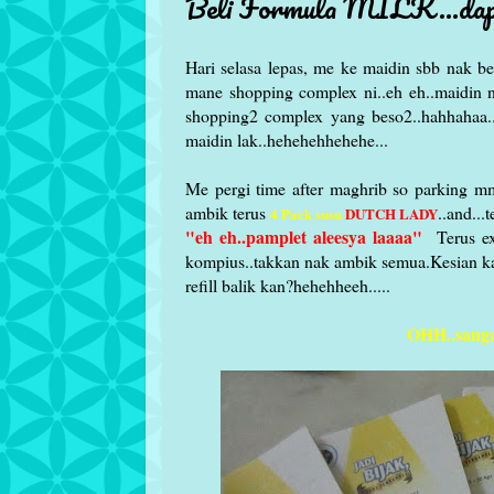
Beli Formula MILK...dap
Hari selasa lepas, me ke maidin sbb nak b
mane shopping complex ni..eh eh..maidin 
shopping2 complex yang beso2..hahhahaa
maidin lak..hehehehhehehe...
Me pergi time after maghrib so parking mm
ambik terus
..and...
4 Pack susu
DUTCH LADY
"eh eh..pamplet aleesya laaaa"
Terus exc
kompius..takkan nak ambik semua.Kesian kat
refill balik kan?hehehheeh.....
OHH..sanga