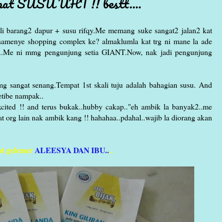
at SUSU UHT !! bestt....
eli barang2 dapur + susu rifqy.Me memang suke sangat2 jalan2 kat
namenye shopping complex ke? almaklumla kat trg ni mane la ade
...Me ni mmg pengunjung setia GIANT.Now, nak jadi pengunjung
g sangat senang.Tempat 1st skali tuju adalah bahagian susu. And
tetibe nampak..
ited !! and terus bukak..hubby cakap.."eh ambik la banyak2..me
 org lain nak ambik kang !! hahahaa..pdahal..wajib la diorang akan
t gelemer
ALEESYA DAN IBU..
..