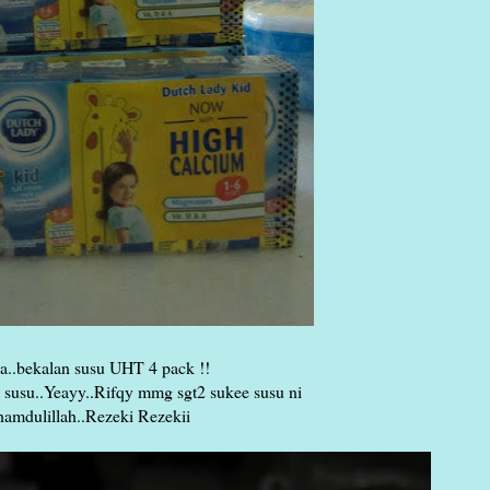
a..bekalan susu UHT 4 pack !!
 susu..Yeayy..Rifqy mmg sgt2 sukee susu ni
amdulillah..Rezeki Rezekii