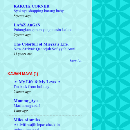
KAKCIK CORNER
Syoknya shopping barang baby
8 years ago
LAfaZ AnGaN
Pulangkan garam yang masin ke laut.
9 years ago
The Colorfull of Mieyza's Life.
New Arrival: Qadeejah Sofiyyah Auni
11 years ago
Show All
KAWAN MAYA (1)
.:: My Life & My Loves ::.
I'm back from holiday
2 hours ago
Mummy_Ayu
Mari mengundi!
1 day ago
Miles of smiles
Aktiviti wajib lepas check-in |
swimming pool